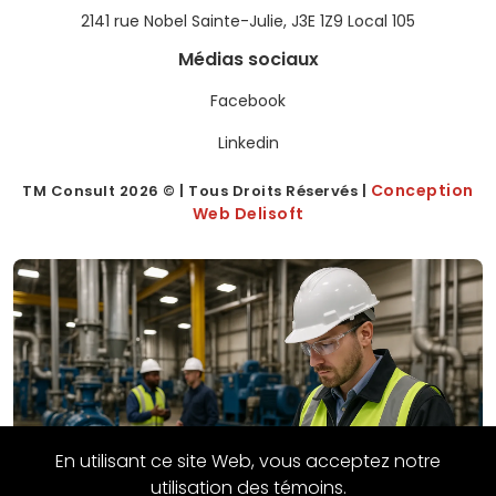
2141 rue Nobel Sainte-Julie, J3E 1Z9 Local 105
Médias sociaux
Facebook
Linkedin
Conception
TM Consult
2026
© | Tous Droits Réservés |
Web Delisoft
En utilisant ce site Web, vous acceptez notre
utilisation des témoins.