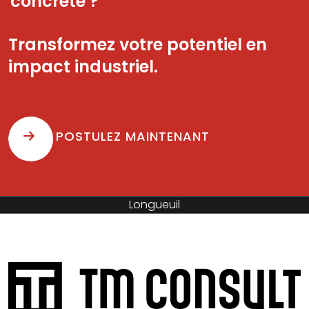
concrète ?
Transformez votre potentiel en
impact industriel.
POSTULEZ MAINTENANT
Sainte-Hyacinthe