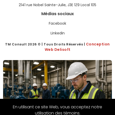
2141 rue Nobel Sainte-Julie, J3E 1Z9 Local 105
Médias sociaux
Facebook
Linkedin
Conception
TM Consult
2026
© | Tous Droits Réservés |
Web Delisoft
En utilisant ce site Web, vous acceptez notre
utilisation des témoins.