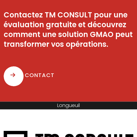
Contactez TM CONSULT pour une
évaluation gratuite et découvrez
comment une solution GMAO peut
transformer vos opérations.
CONTACT
Sainte-Hyacinthe