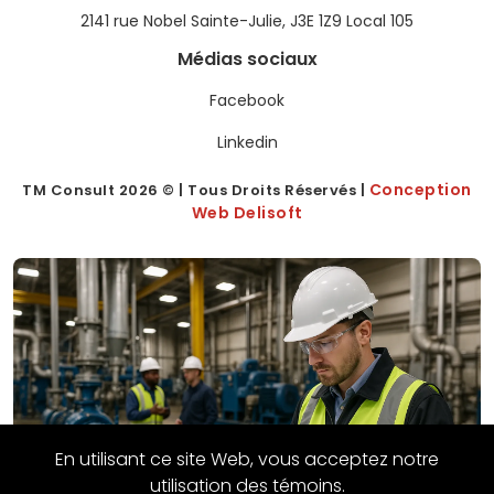
2141 rue Nobel Sainte-Julie, J3E 1Z9 Local 105
Médias sociaux
Facebook
Linkedin
Conception
TM Consult
2026
© | Tous Droits Réservés |
Web Delisoft
En utilisant ce site Web, vous acceptez notre
utilisation des témoins.